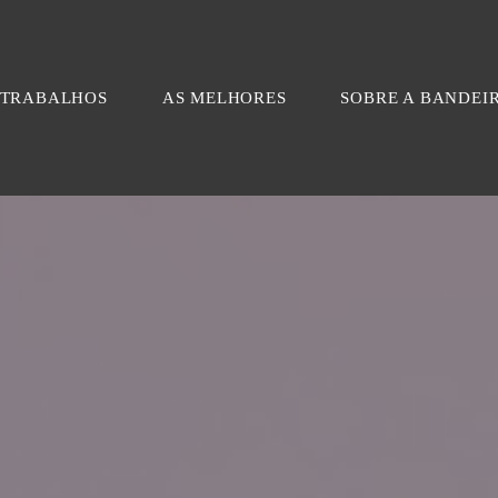
TRABALHOS
AS MELHORES
SOBRE A BANDEI