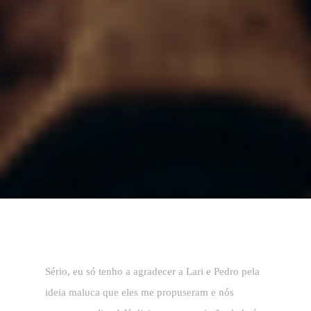
Sério, eu só tenho a agradecer a Lari e Pedro pela
ideia maluca que eles me propuseram e nós