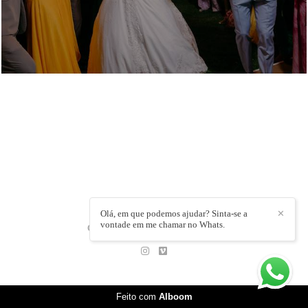
Olá, em que podemos ajudar? Sinta-se a
✕
vontade em me chamar no Whats.
CAMILLA BANDEIRA
/
CONTATO
Feito com
Alboom