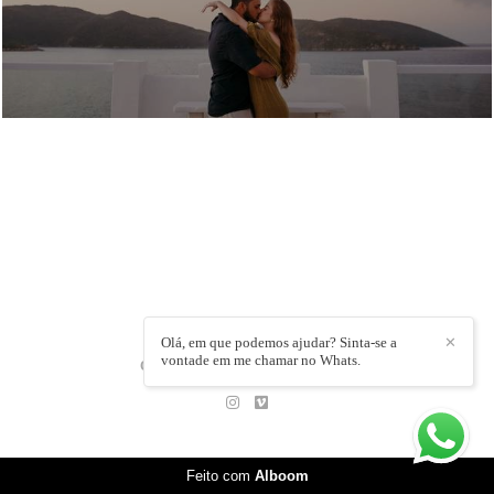
Olá, em que podemos ajudar? Sinta-se a
✕
vontade em me chamar no Whats.
CAMILLA BANDEIRA
/
CONTATO
Feito com
Alboom